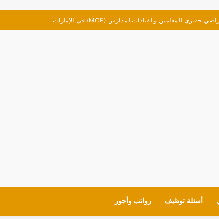
صري للمعلمين والقيادات لمدارس (MOE) في الإمارات
أسئلة توظيف
رواتب وأجور