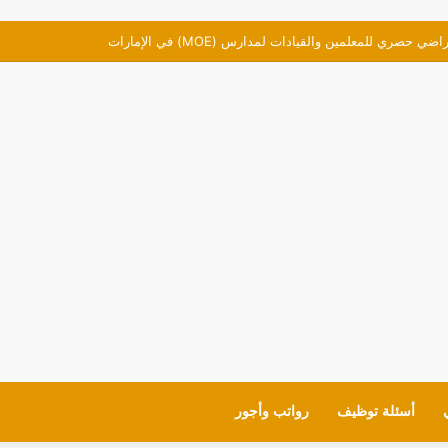
صري للمعلمين والقيادات لمدارس (MOE) في الإمارات
أسئلة توظيف
رواتب وأجور