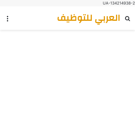
UA-134214938-2
العربي للتوظيف
بحث عن
الق