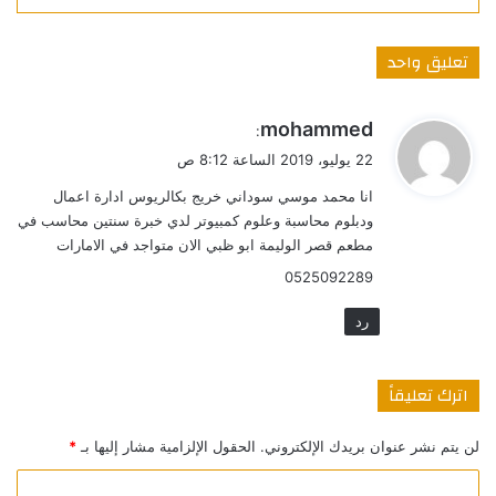
تعليق واحد
ي
mohammed
:
ق
22 يوليو، 2019 الساعة 8:12 ص
و
انا محمد موسي سوداني خريج بكالريوس ادارة اعمال
ل
ودبلوم محاسبة وعلوم كمبيوتر لدي خبرة سنتين محاسب في
مطعم قصر الوليمة ابو ظبي الان متواجد في الامارات
0525092289
رد
اترك تعليقاً
لن يتم نشر عنوان بريدك الإلكتروني.
الحقول الإلزامية مشار إليها بـ
*
ا