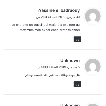
ي
Yassine el badraouy
:
ق
30 مارس، 2019 الساعة 2:31 ص
و
Je cherche un travail qui m'aidra a exploter au
ل
maximum mon experience professionnel
رد
ي
Unknown
:
ق
5 سبتمبر، 2019 الساعة 5:39 م
و
هل يوجد وظائف سائقين فئه خامسه وشكرا
ل
رد
ي
Unknown
: