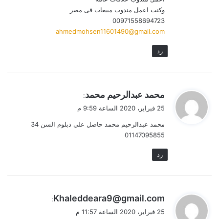
وكنت اعمل مندوب مبيعات فى مصر
00971558694723
ahmedmohsen11601490@gmail.com
رد
ي
محمد عبدالرحيم محمد
:
ق
25 فبراير، 2020 الساعة 9:59 م
و
محمد عبدالرحيم محمد حاصل علي دبلوم السن 34
ل
01147095855
رد
ي
Khaleddeara9@gmail.com
:
ق
25 فبراير، 2020 الساعة 11:57 م
و