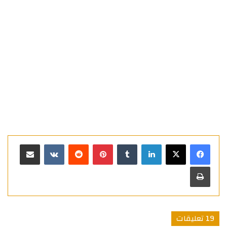
لينكدإن
بينتيريست
مشاركة عبر البريد
طباعة
‫19 تعليقات