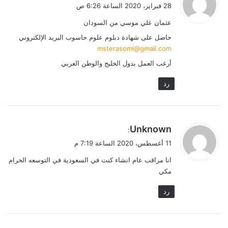
ق
28 فبراير، 2020 الساعة 6:26 ص
و
عثمان علي موسي من السودان
ل
حاصل على شهادة دبلوم علوم حاسوب البريد الإلكتروني
msterasomi@gmail.com
أرغب العمل بدول الخليج والوطن العربي
رد
ي
Unknown
:
ق
11 أغسطس، 2020 الساعة 7:19 م
و
انا مراقب عام انشاء كنت في السعودية في التوسعه الحرام
ل
مكي
رد