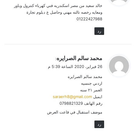
خالد سعيد من مصر اسكندريه فني كهرباء كنترول وباور
ل
ومعايه رخصه تالته مهني وحاصل ع دبلوم تجارة
01222427988
رد
ي
محمد سالم الصرايره
:
ق
26 فبراير، 2020 الساعة 5:39 م
و
محمد سالم الصرايره
ل
اردني جنسيه
العمر ٢١ سنه
ايميل
saraerh8@gmail.com
رقم الهاتف 0798821329
موضف استقبال في قاعت العرض
رد