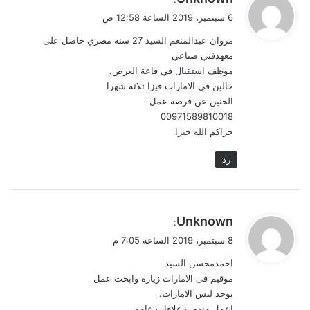
ق
6 سبتمبر، 2019 الساعة 12:58 ص
و
مروان عبدالمنعم السيد 27 سنه مصري حاصل على
ل
معهدفني صناعي
موظف استقبال في قاعة العرض.
حالين في الامارات فيزا ثلاثه شهرا
الحنين عن فرصه عمل
00971589810018
جزاكم الله خيرا
رد
ي
Unknown
:
ق
8 سبتمبر، 2019 الساعة 7:05 م
و
احمدمحسن السيد
ل
موقيم فى الامارات زياره وابحث عمل
يوجد ليس الامارات.
اعمل مندوب علاقات عامه