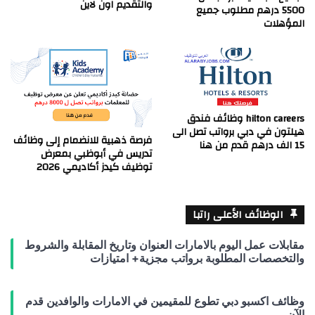
والتقديم اون لاين
5500 درهم مطلوب جميع
المؤهلات
hilton careers وظائف فندق
هيلتون في دبي برواتب تصل الى
فرصة ذهبية للانضمام إلى وظائف
15 الف درهم قدم من هنا
تدريس في أبوظبي بمعرض
توظيف كيدز أكاديمي 2026
الوظائف الأعلى راتبا
مقابلات عمل اليوم بالامارات العنوان وتاريخ المقابلة والشروط
والتخصصات المطلوبة برواتب مجزية+ امتيازات
وظائف اكسبو دبي تطوع للمقيمين في الامارات والوافدين قدم
الآن