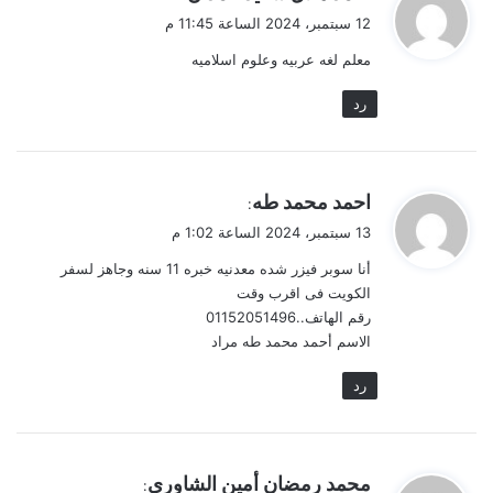
ق
12 سبتمبر، 2024 الساعة 11:45 م
و
معلم لغه عربيه وعلوم اسلاميه
ل
رد
ي
احمد محمد طه
:
ق
13 سبتمبر، 2024 الساعة 1:02 م
و
أنا سوبر فيزر شده معدنيه خبره 11 سنه وجاهز لسفر
ل
الكويت فى اقرب وقت
رقم الهاتف..01152051496
الاسم أحمد محمد طه مراد
رد
ي
محمد رمضان أمين الشاوري
: