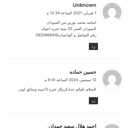
ي
Unknown
:
ق
7 فبراير، 2021 الساعة 12:34 م
و
اسامه محمد نورين من السودان
ل
السودان العمر 25 سنه خبره اعوام
رقم التواصل و الواتساب0920866419
رد
ي
حسين حماده
:
ق
12 سبتمبر، 2024 الساعة 9:41 م
و
السلام عليكم حدادكريتال خبره 13سنه وسائق لودر
ل
رد
ي
احمد هلال سعيد حمدان
: