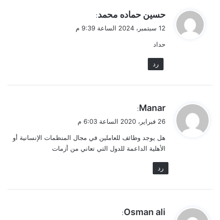
ي
حسين حماده محمد
:
ق
12 سبتمبر، 2024 الساعة 9:39 م
و
حداد
ل
رد
ي
Manar
:
ق
26 فبراير، 2020 الساعة 6:03 م
و
هل يوجد وظائف للعاملين في مجال المنظمات الإنسانية أو
ل
الأهلية الداعمة للدول التي تعاني من أزمات
رد
ي
Osman ali
: