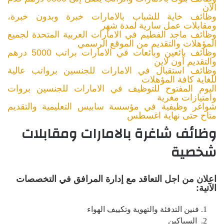
الآن
وظائف خاية للشباب بالامارات خبرة وبدون خبرة،
ومقابلات عمل سارية لمدة شهر
وظائف ماجد الفطيم في الامارات العربية المتحدة لجميع
المؤهلات والتقديم من الموقع الرسمي
وظائف بائعين وبائعات في الامارات براتب 5000 درهم
والتقديم أون لاين
وظائف استقبال في الامارات للجنسين برواتب عالية
للغاية كافة المؤهلات
اليوم المفتوح للتوظيف في الامارات للجنسين بروات
وامتيازات مغرية
شواغر وظيفية في مؤسسة سابيس التعليمية والتقديم
متاح حتى نهاية اغسطس
وظائف شاغرة بالامارات ومقابلات
شخصية
اعلان من اجل التعاقد مع إدارة المرافق في التخصصات
الآتية:
فنين التدفئة والتهوية وتكييف الهواء
السباكين