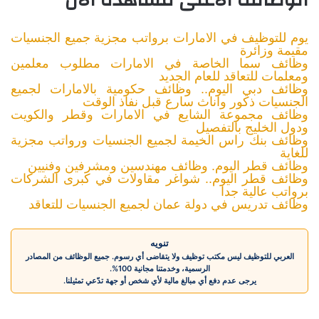
الوظائف الأعلى مشاهدة الآن
يوم للتوظيف في الامارات برواتب مجزية جميع الجنسيات
مقيمة وزائرة
وظائف سما الخاصة في الامارات مطلوب معلمين
ومعلمات للتعاقد للعام الجديد
وظائف دبي اليوم.. وظائف حكومية بالامارات لجميع
الجنسيات ذكور واناث سارع قبل نفاذ الوقت
وظائف مجموعة الشايع في الامارات وقطر والكويت
ودول الخليج بالتفصيل
وظائف بنك راس الخيمة لجميع الجنسيات ورواتب مجزية
للغاية
وظائف قطر اليوم. وظائف مهندسين ومشرفين وفنيين
وظائف قطر اليوم.. شواغر مقاولات في كبرى الشركات
برواتب عالية جدا
وظائف تدريس في دولة عمان لجميع الجنسيات للتعاقد
تنويه
العربي للتوظيف ليس مكتب توظيف ولا يتقاضى أي رسوم. جميع الوظائف من المصادر
الرسمية، وخدمتنا مجانية 100%.
يرجى عدم دفع أي مبالغ مالية لأي شخص أو جهة تدّعي تمثيلنا.