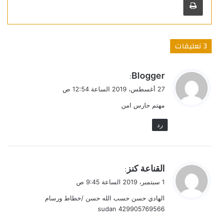
‫3 تعليقات
ي
Blogger
:
ق
27 أغسطس، 2019 الساعة 12:54 ص
و
مهتم حارس امن
ل
رد
ي
القناعة كنز
:
ق
1 سبتمبر، 2019 الساعة 9:45 ص
و
الهادي حسن حسب الله حسن /خطاط ورسام
ل
429905769566 sudan