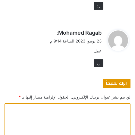
رد
ي
Mohamed Ragab
:
ق
23 يونيو، 2023 الساعة 9:14 م
و
عمل
ل
رد
اترك تعليقاً
لن يتم نشر عنوان بريدك الإلكتروني.
الحقول الإلزامية مشار إليها بـ
*
ا
ل
ت