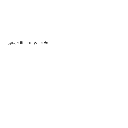
3
110
2 دقائق