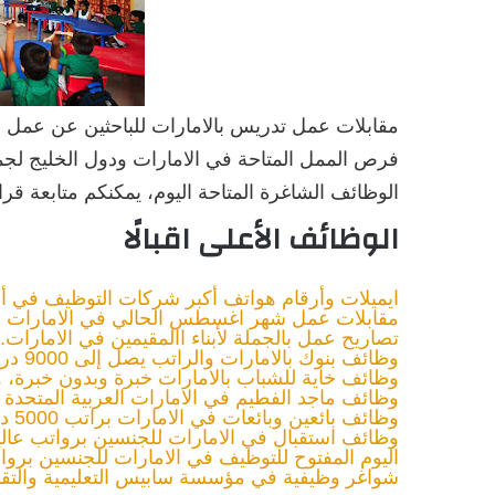
مقابلات عمل تدريس بالامارات للباحثين عن عمل ،
فرص الممل المتاحة في الامارات ودول الخليج لجمي
الوظائف الشاغرة المتاحة اليوم، يمكنكم متابعة قرا
الوظائف الأعلى اقبالًا
ايميلات وأرقام هواتف أكبر شركات التوظيف في أب
مقابلات عمل شهر اغسطس الحالي في الامارات لل
تصاريح عمل بالجملة لأبناء االمقيمين في الامارات.
وظائف بنوك بالامارات والراتب يصل إلى 9000 درهم قدم الآن
وظائف خاية للشباب بالامارات خبرة وبدون خبرة، 
وظائف ماجد الفطيم في الامارات العربية المتحدة 
وظائف بائعين وبائعات في الامارات براتب 5000 درهم والتقديم أون لاين
وظائف استقبال في الامارات للجنسين برواتب عالية
اليوم المفتوح للتوظيف في الامارات للجنسين بروا
شواغر وظيفية في مؤسسة سابيس التعليمية والتق