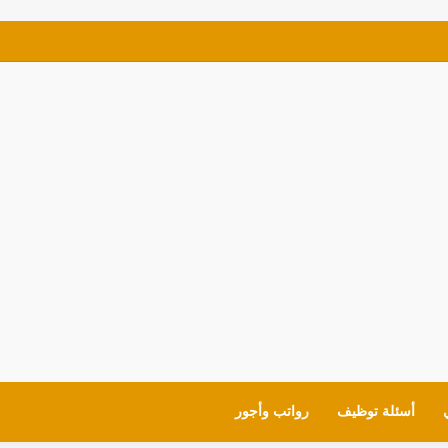
ئف للمواطنين شروط العمل وايميل التقديم
أسئلة توظيف
رواتب وأجور