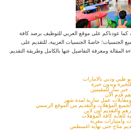
 كما عودناكم على موقع العربي للتوظيف برصد كافة
ع الجنسيات؛ خاصةً الجنسيات العربية، للتقديم على
ءة المقالة ومعرفة التفاصيل عنها بالكامل وطريقة التقديم.
و ظبي ودبي بالامارات
خبرة وبدون خبرة
. خبر سار للمقيمين
ومقابلات عمل سارية لمدة شهر
لجميع المؤهلات والتقديم من الموقع الرسمي
 للغاية كافة المؤهلات
ت وامتيازات مغرية
ديم متاح حتى نهاية اغسطس