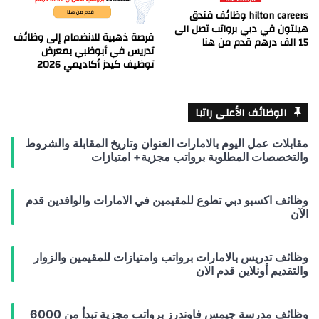
hilton careers وظائف فندق
هيلتون في دبي برواتب تصل الى
فرصة ذهبية للانضمام إلى وظائف
15 الف درهم قدم من هنا
تدريس في أبوظبي بمعرض
توظيف كيدز أكاديمي 2026
الوظائف الأعلى راتبا
مقابلات عمل اليوم بالامارات العنوان وتاريخ المقابلة والشروط
والتخصصات المطلوبة برواتب مجزية+ امتيازات
وظائف اكسبو دبي تطوع للمقيمين في الامارات والوافدين قدم
الآن
وظائف تدريس بالامارات برواتب وامتيازات للمقيمين والزوار
والتقديم أونلاين قدم الان
وظائف مدرسة جيمس فاوندرز برواتب مجزية تبدأ من 6000