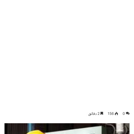
0
156
2 دقائق