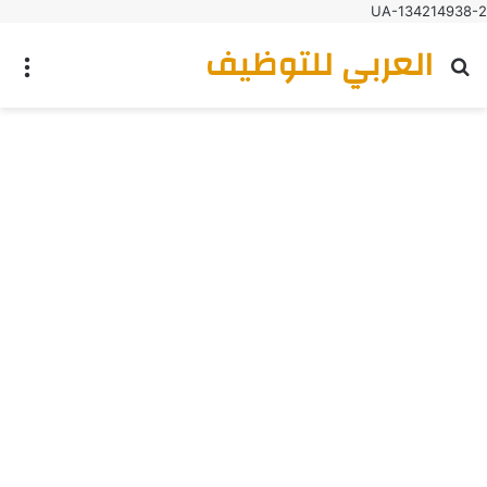
UA-134214938-2
العربي للتوظيف
بحث عن
الق