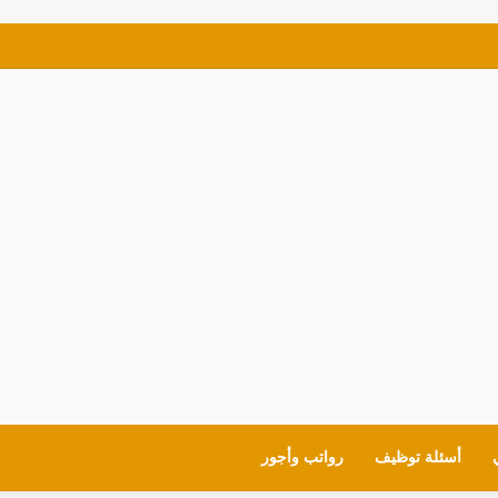
ف للمواطنين شروط العمل وايميل التقديم
أسئلة توظيف
رواتب وأجور