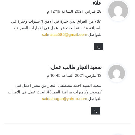
ي
علاء
:
ق
28 فبراير، 2021 الساعة 12:19 م
و
علاء من العراق لدي خبرة في الامن ٦ سنوات وخبرة في
ل
السياقة ١٨ سنة ابحث عن عمل في الامارات العمر ٤١
للتواصل
salmalaa585@gmail.com
رد
ي
سعيد النجار طالب عمل
:
ق
12 مارس، 2021 الساعة 10:45 م
و
سعيد السيد احمد مصطفى النجار من مصر اعمل فنى
ل
كمبيوتر وكاميرات مراقبة العمر43 ابحث عمل فى الامرات
للتواصل
saidalnagar@yahoo.com
رد