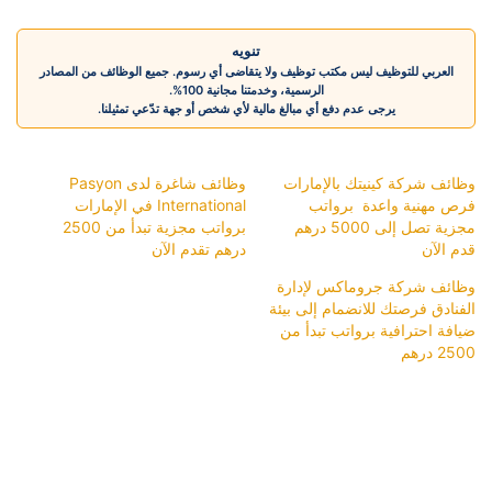
تنويه
العربي للتوظيف ليس مكتب توظيف ولا يتقاضى أي رسوم. جميع الوظائف من المصادر
الرسمية، وخدمتنا مجانية 100%.
يرجى عدم دفع أي مبالغ مالية لأي شخص أو جهة تدّعي تمثيلنا.
وظائف شركة كينيتك بالإمارات
وظائف شاغرة لدى Pasyon
فرص مهنية واعدة برواتب
International في الإمارات
مجزية تصل إلى 5000 درهم
برواتب مجزية تبدأ من 2500
قدم الآن
درهم تقدم الآن
وظائف شركة جروماكس لإدارة
الفنادق فرصتك للانضمام إلى بيئة
ضيافة احترافية برواتب تبدأ من
2500 درهم