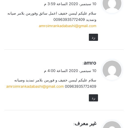
ق
10 سبتمبر، 2020 الساعة 3:59 م
و
سلام عليكم ليسن خفيف اعمل سائق وفورمن بلامر صيانه
ل
وتمديد 00963935772409
amroimrankadabashi@gmail.com
رد
ي
amro
:
ق
10 سبتمبر، 2020 الساعة 4:00 م
و
سلام عليكم ليسن خفيف و فورمن بلامر تمديد وصيانه
ل
amroimrankadabashi@gmail.com
00963935772409
رد
ي
غير معرف
: