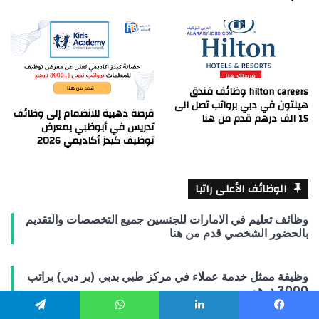
hilton careers وظائف فندق
هيلتون في دبي برواتب تصل الى
فرصة ذهبية للانضمام إلى وظائف
15 الف درهم قدم من هنا
تدريس في أبوظبي بمعرض
توظيف كيدز أكاديمي 2026
الوظائف الأعلى راتبا
وظائف تعليم في الامارات للجنسين جميع التخصصات والتقديم
بالحضور الشخصي قدم من هنا
وظيفة ممثل خدمة عملاء في مركز طبي بدبي (بر دبي) براتب
3000 درهم
يسبوك
لينكدإن
واتساب
تيلقرام