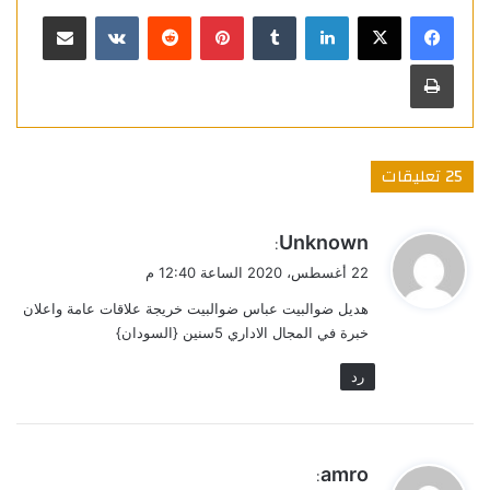
لينكدإن
بينتيريست
مشاركة عبر البريد
طباعة
‫25 تعليقات
ي
Unknown
:
ق
22 أغسطس، 2020 الساعة 12:40 م
و
هديل ضوالبيت عباس ضوالبيت خريجة علاقات عامة واعلان
ل
خبرة في المجال الاداري 5سنين {السودان}
رد
ي
amro
: