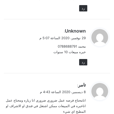
رد
ي
Unknown
:
ق
29 نوفمبر، 2020 الساعة 5:07 م
و
محمد 0788688791
ل
خبره مبيعات 10 سنوات
رد
ي
تامر
:
ق
8 ديسمبر، 2020 الساعة 4:43 م
و
انامحتاج فرصه عمل ضروري ضروري انا زياره ومحتاج عمل
ل
اناخبره في المبيعات ممكن اشتغل في فندق او الاشراف او
المطبخ اي شيء