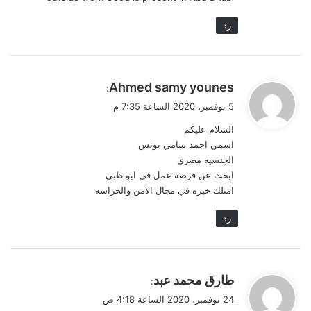
رد
ي
Ahmed samy younes
:
ق
5 نوفمبر، 2020 الساعة 7:35 م
و
السلام عليكم
ل
اسمي احمد سامي يونس
الجنسيه مصري
ابحث عن فرصه عمل في ابو ظبي
امتلك خبره في مجال الامن والحراسه
رد
ي
طارق محمد عبد
:
ق
24 نوفمبر، 2020 الساعة 4:18 ص
و