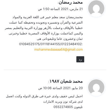
ي
محمد رمضان
:
ق
21 مارس، 2021 الساعة 1:50 ص
و
محمدرمضان سعد معلم خبير فى اللغة العربية والمواد
ل
الشرعية والقرأن وتفسيره وتجويده وتحفيظه كما عملت
خطيبا بالأوقاف وعملت بالأزهر ووزارة التربية والتعليم بمصر
واليمن كماعملت بوزارة الأوقاف المصرية خطيبا وخبرتى
ثمان وعشرون عاما وتليفوناتى هى
:01094525175/01118144155/01223484102
mohammedaaaaa64@gmail.com
رد
ي
محمد شعبان ١٩٨٧
:
ق
20 مايو، 2021 الساعة 10:06 ص
و
احمل ليس خفيف ولدى خبرة فى طرق الدوله وكنت اتعمل
ل
لدى شركه نون وبريد الامارات
تليفون 0552274905