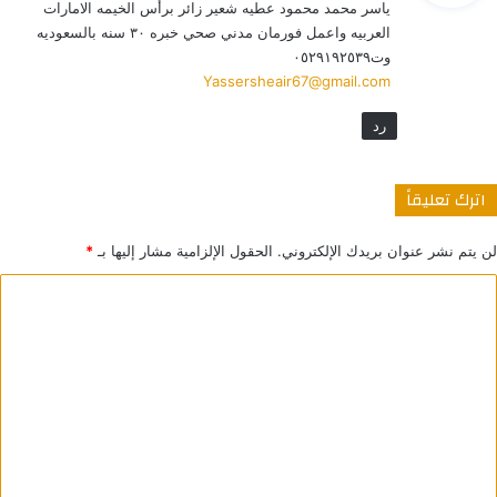
ياسر محمد محمود عطيه شعير زائر برأس الخيمه الامارات
ل
العربيه واعمل فورمان مدني صحي خبره ٣٠ سنه بالسعوديه
وت٠٥٢٩١٩٢٥٣٩
Yassersheair67@gmail.com
رد
اترك تعليقاً
لن يتم نشر عنوان بريدك الإلكتروني.
الحقول الإلزامية مشار إليها بـ
*
ا
ل
ت
ع
ل
ي
ق