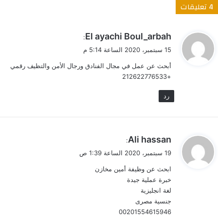
‫4 تعليقات
ي
El ayachi Boul_arbah
:
ق
15 سبتمبر، 2020 الساعة 5:14 م
و
أبحث عن عمل في مجال الفنادق ورجال الأمن والتظيف رقمي
ل
+212622776533
رد
ي
Ali hassan
:
ق
19 سبتمبر، 2020 الساعة 1:39 ص
و
ابحث عن وظيفة أمين مخازن
ل
خبرة عملية جيدة
لغة انجليزية
جنسية مصرى
00201554615946