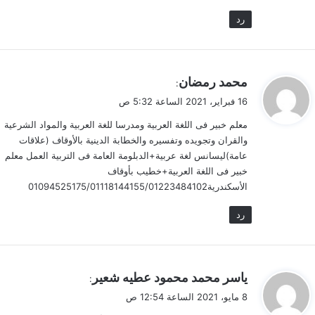
رد
ي
محمد رمضان
:
ق
16 فبراير، 2021 الساعة 5:32 ص
و
معلم خبير فى اللغة العربية ومدرسا للغة العربية والمواد الشرعية
ل
والقران وتجويده وتفسيره والخطابة الدينية بالأوقاف (علاقات
عامة)ليسانس لغة عربية+الدبلومة العامة فى التربية العمل معلم
خبير فى اللغة العربية+خطيب بأوقاف
الأسكندرية01094525175/01118144155/01223484102
رد
ي
ياسر محمد محمود عطيه شعير
:
ق
8 مايو، 2021 الساعة 12:54 ص
و