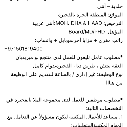
جلدية – أنثى
الموقع: المنطقة الحرة بالفجيرة
الترخيص: MOH، DHA & HAAD؛
أنثى عربية
المؤهل: Board/MD/PHD
راتب مغري + مزايا أخرى
موبايل + واتساب: 
+971501819400
*مطلوب عامل تليفون للعمل لدى منتجع لو ميريديان 
العقة بيتش ، طريق دبا ، الفجيرة
بدوام كامل
نوع الوظيفة: غير إداري / بالساعة 
للتقديم على الوظيفة 
من هنااا
*مطلوب موظفين للعمل لدى مجموعة الملا بالفجيرة في 
التخصصات التالية:
1. مساعد للأعمال المكتبية ليكون مسؤولاً عن التعامل مع 
المهام المكتبية
المتطلبات: