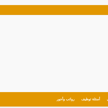
ي للمعلمين والقيادات لمدارس (MOE) في الإمارات
أسئلة توظيف
رواتب وأجور