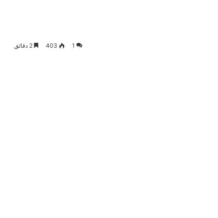
1
403
2 دقائق