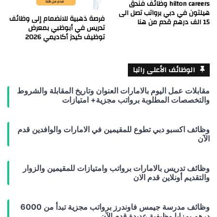
hilton careers وظائف فندق
هيلتون في دبي برواتب تصل الى
فرصة ذهبية للانضمام إلى وظائف
15 الف درهم قدم من هنا
تدريس في أبوظبي بمعرض
توظيف كيدز أكاديمي 2026
الوظائف الأعلى راتبا
مقابلات عمل اليوم بالامارات العنوان وتاريخ المقابلة والشروط
والتخصصات المطلوبة برواتب مجزية+ امتيازات
وظائف اكسبو دبي تطوع للمقيمين في الامارات والوافدين قدم
الآن
وظائف تدريس بالامارات برواتب وامتيازات للمقيمين والزوار
والتقديم أونلاين قدم الان
وظائف مدرسة جيمس فاوندرز برواتب مجزية تبدأ من 6000
درهم بمزايا وظيفية عديدة قدم الآن