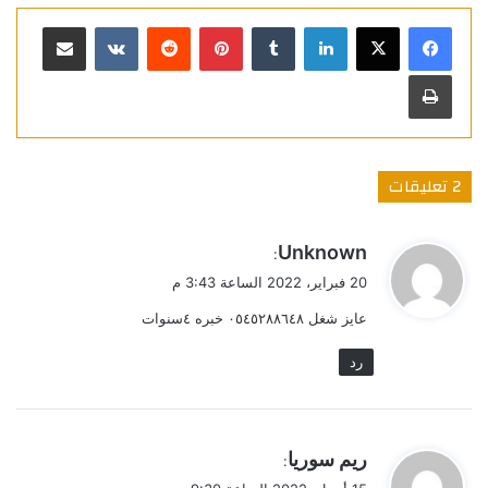
لينكدإن
بينتيريست
مشاركة عبر البريد
طباعة
‫2 تعليقات
ي
Unknown
:
ق
20 فبراير، 2022 الساعة 3:43 م
و
عايز شغل ٠٥٤٥٢٨٨٦٤٨ خبره ٤سنوات
ل
رد
ي
ريم سوريا
:
ق