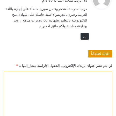
15 أبريل، 2022 الساعة 9:30 م
و
مرحبا مدرسة لغة عربية من سوريا حاصلة على إجازة باللغة
ل
العربية وخبرة بالتدريس١٧سنة حاصلة على شهادة دمج
التكنولوجية بالتعليم وشهادة icdl ودورات مناهج ارغب
بوظيفة مناسبة ولكم فائق الاحترام
رد
اترك تعليقاً
لن يتم نشر عنوان بريدك الإلكتروني.
الحقول الإلزامية مشار إليها بـ
*
ا
ل
ت
ع
ل
ي