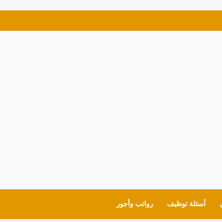
للمعلمين والقيادات لمدارس (MOE) في الإمارات
أسئلة توظيف
رواتب وأجور