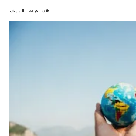
0
94
3 دقائق