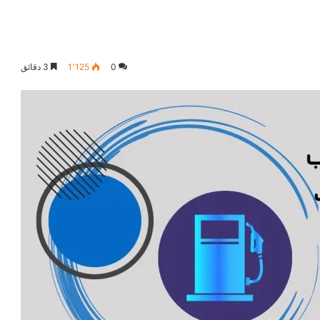
0
1٬125
3 دقائق