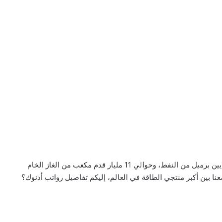
، نحن شركة أدنوك لدينا القدرة على إنتاج 4 ملايين برميل من النفط، وحوالي 11 مليار قدم مكعب من الغاز الخام