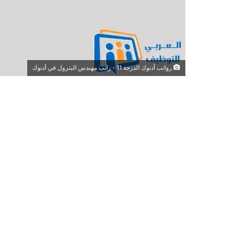
رواتب أدنوك الدرجة 11 - راتب مهندس البترول في أدنوك