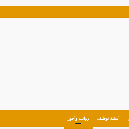
ف للمواطنين شروط العمل وايميل التقديم
أسئلة توظيف
رواتب وأجور