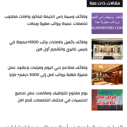
مقالات ذات صلة
وظائف وسيط راس الخيمة للذكور والاناث مطلوب
تخصصات عديدة برواتب مغرية وبدلات
وظائف بائعين بالامارات براتب 5500+عمولة في
باريس غاليري والتقديم أون لاين
وظائف مطاعم دبي اليوم ومرتبات وعقود عمل
مميزة للغاية برواتب تصل إلى 5000 درهم+ مزايا
يوم مفتوح للتوظيف ومقابلات عمل لجميع
الجنسيات في مختلف التخصصات قدم الان
للقبول في هذه الوظيفة فيجب أن تكون تمتلك رخصة قيادة إماراتية