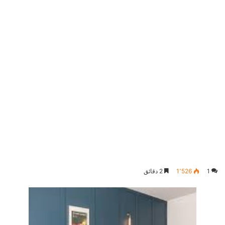
1
1٬526
2 دقائق