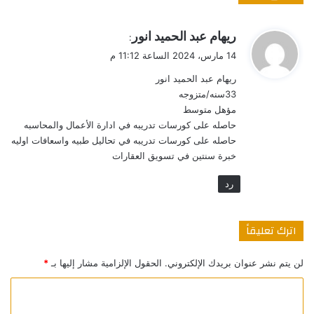
ي
ريهام عبد الحميد انور
:
ق
14 مارس، 2024 الساعة 11:12 م
و
ريهام عبد الحميد انور
ل
33سنه/متزوجه
مؤهل متوسط
حاصله على كورسات تدريبه في ادارة الأعمال والمحاسبه
حاصله على كورسات تدريبه في تحاليل طبيه واسعافات اوليه
خبرة سنتين في تسويق العقارات
رد
اترك تعليقاً
لن يتم نشر عنوان بريدك الإلكتروني.
الحقول الإلزامية مشار إليها بـ
*
ا
ل