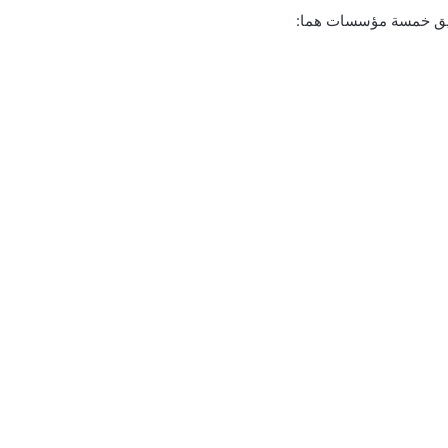
طريق خمسة مؤسسات هما: