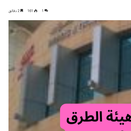
1
161
2 دقائق