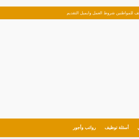
ئف للمواطنين شروط العمل وايميل التقديم
أسئلة توظيف
رواتب وأجور