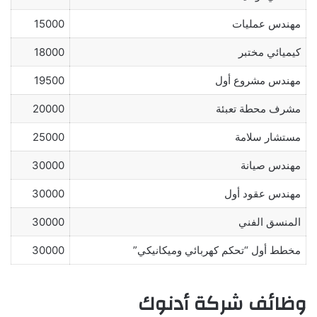
مهندس عمليات
15000
كيميائي مختبر
18000
مهندس مشروع أول
19500
مشرف محطة تعبئة
20000
مستشار سلامة
25000
مهندس صيانة
30000
مهندس عقود أول
30000
المنسق الفني
30000
مخطط أول “تحكم كهربائي وميكانيكي”
30000
وظائف شركة أدنوك