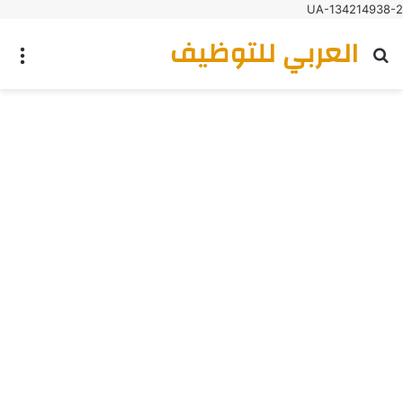
UA-134214938-2
العربي للتوظيف
بحث عن
الق