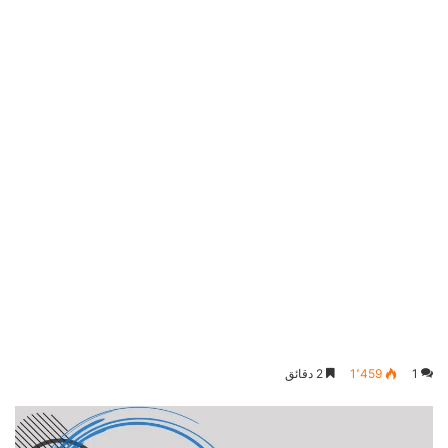
1
1٬459
2 دقائق