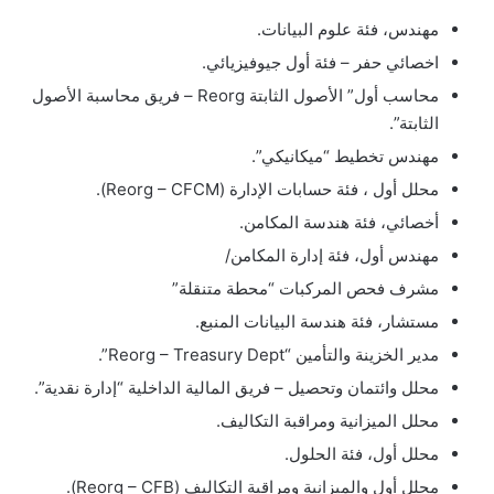
مهندس، فئة علوم البيانات.
اخصائي حفر – فئة أول جيوفيزيائي.
محاسب أول” الأصول الثابتة Reorg – فريق محاسبة الأصول
الثابتة”.
مهندس تخطيط “ميكانيكي”.
محلل أول ، فئة حسابات الإدارة (Reorg – CFCM).
أخصائي، فئة هندسة المكامن.
مهندس أول، فئة إدارة المكامن/
مشرف فحص المركبات “محطة متنقلة”
مستشار، فئة هندسة البيانات المنبع.
مدير الخزينة والتأمين “Reorg – Treasury Dept”.
محلل وائتمان وتحصيل – فريق المالية الداخلية “إدارة نقدية”.
محلل الميزانية ومراقبة التكاليف.
محلل أول، فئة الحلول.
محلل أول والميزانية ومراقبة التكاليف (Reorg – CFB).