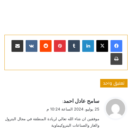
لينكدإن
بينتيريست
مشاركة عبر البريد
طباعة
تعليق واحد
ي
سامح عادل احمد
:
ق
25 يوليو، 2024 الساعة 10:24 م
و
موفقين ان شاء الله تعالي لريادة المنطقة في مجال البترول
ل
والغاز والصناعات البتروكيماوية