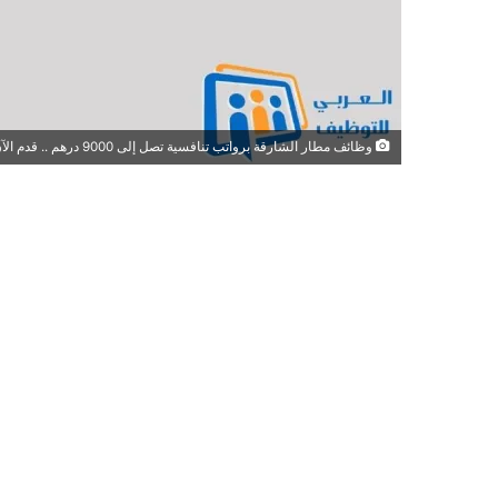
وظائف مطار الشارقة برواتب تنافسية تصل إلى 9000 درهم .. قدم الآن