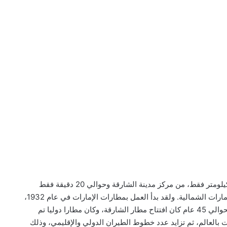
يتمتع مطار الشارقة بموقعه المتميز، حيث يقع على بعد 10 كيلومتر فقط، من مركز مدينة الشارقة وحوالي 20 دقيقة فقط
بالسيارة من دبي، كما يمكن الوصول إليه بكل سهولة من الإمارات الشمالية. ولقد بدأ العمل بمطارات الإمارات في عام 1932،
مع هبوط أول طائرة على مدرج المحطة بالإمارات، وبعدها بحوالي 45 عام كان افتتاح مطار الشارقة، وكان مطارا دوليا تم
 بالعالم، ثم تزايد عدد خطوط الطيران الدولي والإقليمي، وذلك