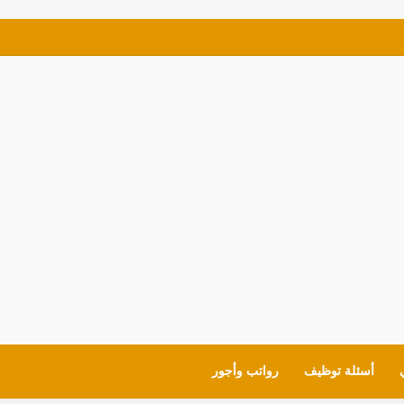
ي للمعلمين والقيادات لمدارس (MOE) في الإمارات
أسئلة توظيف
رواتب وأجور