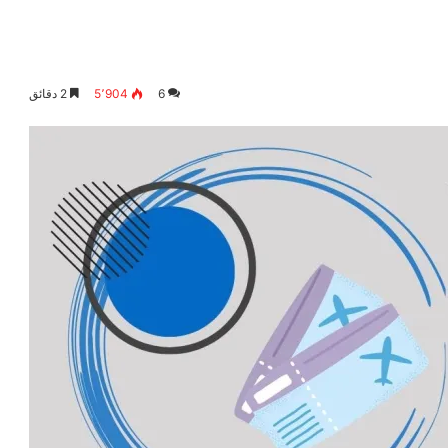
6
5٬904
2 دقائق