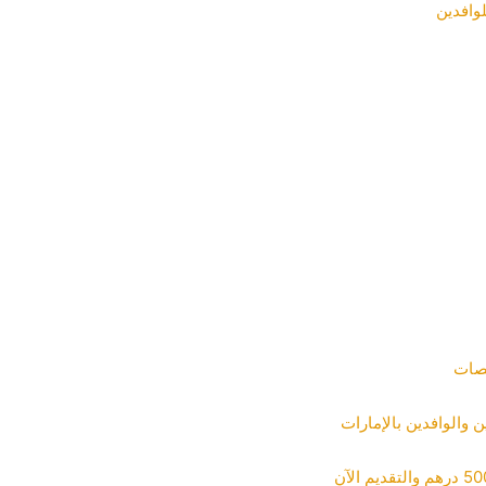
وافدين
صصات