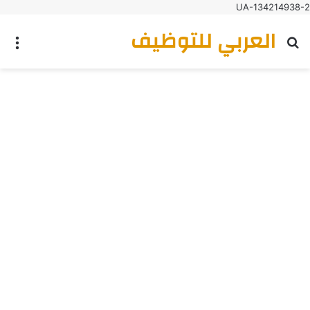
UA-134214938-2
العربي للتوظيف
بحث عن
الق