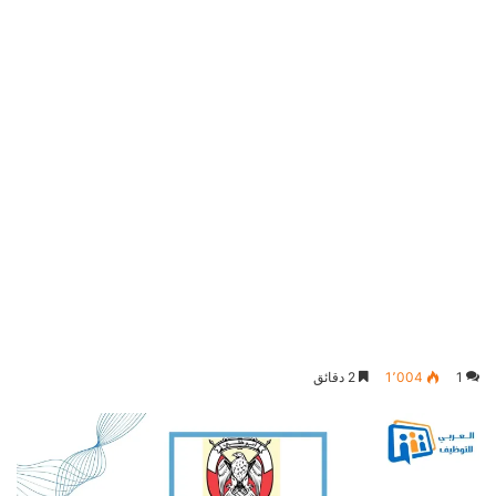
1
1٬004
2 دقائق