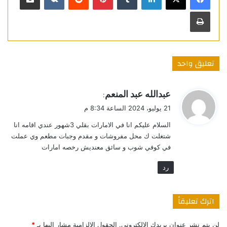
طباعة
تعليق واحد
ي
عبدالله عبد المنعم
:
ق
21 يوليو، 2024 الساعة 8:34 م
و
السلام عليكم انا في الامارات بقلي 3شهور عندي اقامه انا
ل
شتغلت ك محل مفروشات و مقدم وجبات مطعم وي عملت
في كوفي شوب و سائق معنديش رخصه امارات
رد
اترك تعليقاً
لن يتم نشر عنوان بريدك الإلكتروني.
الحقول الإلزامية مشار إليها بـ
*