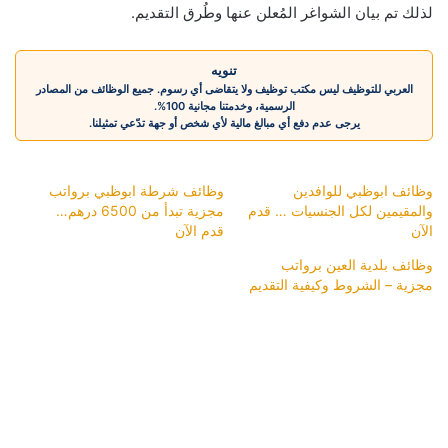
لذلك تم بيان الشواغر المُعلن عنها وطُرق التقديم.
تنويه
العربي للتوظيف ليس مكتب توظيف ولا يتقاضى أي رسوم. جميع الوظائف من المصادر
الرسمية، وخدمتنا مجانية 100%.
يرجى عدم دفع أي مبالغ مالية لأي شخص أو جهة تدّعي تمثيلنا.
وظائف ابوظبي للوافدين
وظائف شرطة ابوظبي برواتب
والمقيمين لكل الجنسيات … قدم
مجزية تبدأ من 6500 درهم…
الآن
قدم الآن
وظائف بلدية العين برواتب
مجزية – الشروط وكيفية التقديم