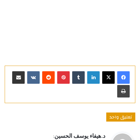
لينكدإن
بينتيريست
مشاركة عبر البريد
طباعة
تعليق واحد
ي
د.هيفاء يوسف الحسين
: