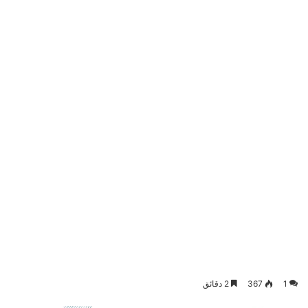
1
367
2 دقائق