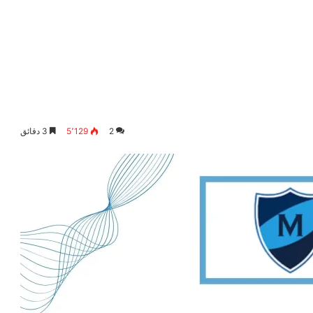
2
5٬129
3 دقائق