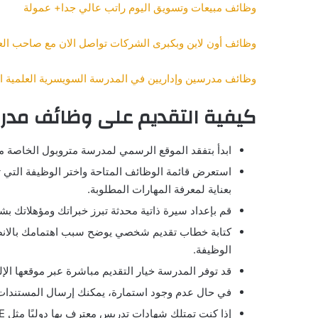
وظائف مبيعات وتسويق اليوم راتب عالي جدا+ عمولة
وظائف أون لاين وبكبرى الشركات تواصل الان مع صاحب الع
وظائف مدرسين وإداريين في المدرسة السويسرية العلمية الد
كيفية التقديم على وظائف مدر
ابدأ بتفقد الموقع الرسمي لمدرسة متروبول الخاصة 
استعرض قائمة الوظائف المتاحة واختر الوظيفة التي 
بعناية لمعرفة المهارات المطلوبة.
قم بإعداد سيرة ذاتية محدثة تبرز خبراتك ومؤهلاتك ب
كتابة خطاب تقديم شخصي يوضح سبب اهتمامك بالانضم
الوظيفة.
قد توفر المدرسة خيار التقديم مباشرة عبر موقعها الإ
في حال عدم وجود استمارة، يمكنك إرسال المستندات 
إذا كنت تمتلك شهادات تدريس معترف بها دوليًا مثل PGCE أو CELTA، قم بإرفاقها مع طلبك.