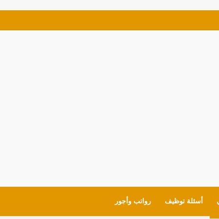
للمعلمين والقيادات لمدارس (MOE) في الإمارات
أسئلة توظيف
رواتب وأجور