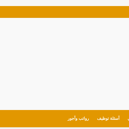
ئف للمواطنين شروط العمل وايميل التقديم
أسئلة توظيف
رواتب وأجور