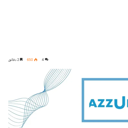
4
650
2 دقائق