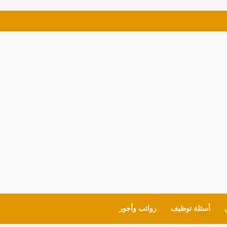
ف للمواطنين شروط العمل وايميل التقديم
أسئلة توظيف
رواتب وأجور