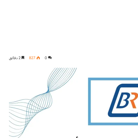
0
827
2 دقائق