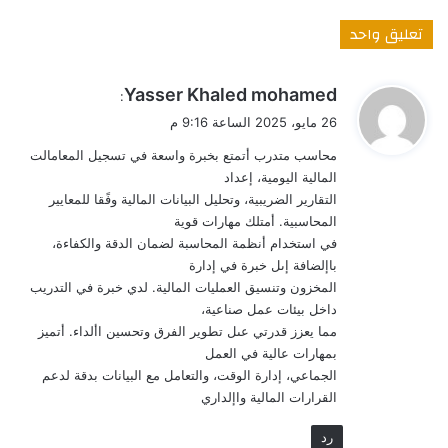
تعليق واحد
ي
Yasser Khaled mohamed
:
ق
26 مايو، 2025 الساعة 9:16 م
و
محاسب متدرب أتمتع بخبرة واسعة في تسجيل المعامالت
ل
المالية اليومية، إعداد
التقارير الضريبية، وتحليل البيانات المالية وفًقا للمعايير
المحاسبية. أمتلك مهارات قوية
في استخدام أنظمة المحاسبة لضمان الدقة والكفاءة،
باإلضافة إىل خبرة في إدارة
المخزون وتنسيق العمليات المالية. لدي خبرة في التدريب
داخل بيئات عمل صناعية،
مما يعزز قدرتي عىل تطوير الفرق وتحسين األداء. أتميز
بمهارات عالية في العمل
الجماعي، إدارة الوقت، والتعامل مع البيانات بدقة لدعم
القرارات المالية واإلداري
رد