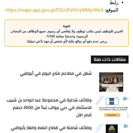
رابط
الموقع:
https://maps.app.goo.gl/FDLHFzPjhyWMyHNv5
تنويه
العربي للتوظيف ليس مكتب توظيف ولا يتقاضى أي رسوم. جميع الوظائف من المصادر
الرسمية، وخدمتنا مجانية 100%.
يرجى عدم دفع أي مبالغ مالية لأي شخص أو جهة تدّعي تمثيلنا.
مقالات ذات صلة
شغل في مطاعم متاح اليوم في أبوظبي
وظائف شاغرة في مجموعة عبد الواحد بن شبيب
للاستثمار في دبي برواتب تبدأ من 2500 درهم
قدم الآن
وظائف شاملة في قطاع النفط والغاز بأبوظبي