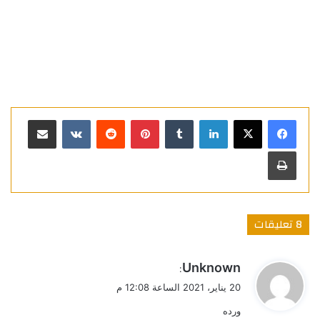
لينكدإن
بينتيريست
مشاركة عبر البريد
طباعة
‫8 تعليقات
ي
Unknown
:
ق
20 يناير، 2021 الساعة 12:08 م
و
ورده
ل