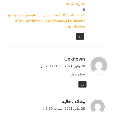
?usp=sf_link
5-
https://docs.google.com/document/d/1fEnN8VjcqL
xTvNc_cWrhr6Mr7rV37KB8qbbNjSlhLUI/edit?
usp=sharing
رد
ي
Unknown
:
ق
20 يناير، 2021 الساعة 12:08 م
و
نحتاج عمل
ل
رد
ي
وظائف خالية
:
ق
28 يناير، 2021 الساعة 3:50 م
و