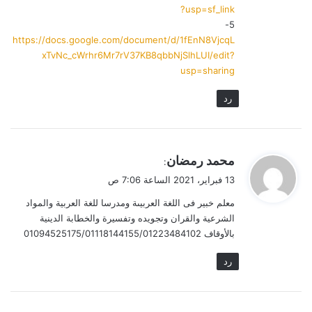
?usp=sf_link
5-
https://docs.google.com/document/d/1fEnN8VjcqL
xTvNc_cWrhr6Mr7rV37KB8qbbNjSlhLUI/edit?
usp=sharing
رد
ي
محمد رمضان
:
ق
13 فبراير، 2021 الساعة 7:06 ص
و
معلم خبير فى اللغة العربيىة ومدرسا للغة العربية والمواد
ل
الشرعية والقران وتجويده وتفسيرة والخطابة الدينية
بالأوقاف 01094525175/01118144155/01223484102
رد