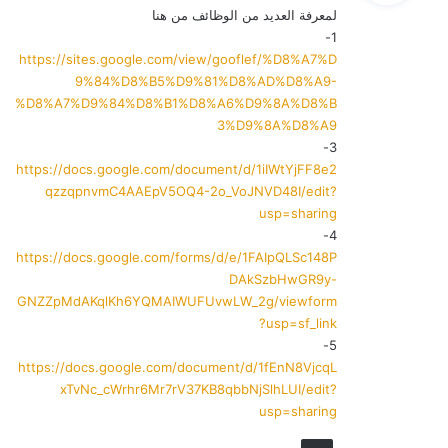
لمعرفة العديد من الوظائف من هنا
ل
1-
https://sites.google.com/view/gooflef/%D8%A7%D
9%84%D8%B5%D9%81%D8%AD%D8%A9-
%D8%A7%D9%84%D8%B1%D8%A6%D9%8A%D8%B
3%D9%8A%D8%A9
3-
https://docs.google.com/document/d/1iIWtYjFF8e2
qzzqpnvmC4AAEpV5OQ4-2o_VoJNVD48I/edit?
usp=sharing
4-
https://docs.google.com/forms/d/e/1FAIpQLSc148P
DAkSzbHwGR9y-
GNZZpMdAKqlKh6YQMAIWUFUvwLW_2g/viewform
?usp=sf_link
5-
https://docs.google.com/document/d/1fEnN8VjcqL
xTvNc_cWrhr6Mr7rV37KB8qbbNjSlhLUI/edit?
usp=sharing