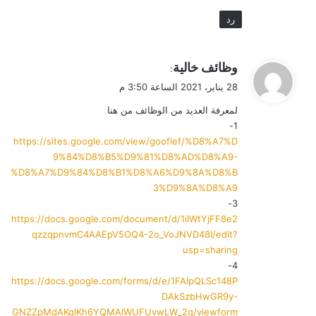
رد
ي
وظائف خالية
:
ق
28 يناير، 2021 الساعة 3:50 م
و
لمعرفة العديد من الوظائف من هنا
ل
1-
https://sites.google.com/view/gooflef/%D8%A7%D
9%84%D8%B5%D9%81%D8%AD%D8%A9-
%D8%A7%D9%84%D8%B1%D8%A6%D9%8A%D8%B
3%D9%8A%D8%A9
3-
https://docs.google.com/document/d/1iIWtYjFF8e2
qzzqpnvmC4AAEpV5OQ4-2o_VoJNVD48I/edit?
usp=sharing
4-
https://docs.google.com/forms/d/e/1FAIpQLSc148P
DAkSzbHwGR9y-
GNZZpMdAKqlKh6YQMAIWUFUvwLW_2g/viewform