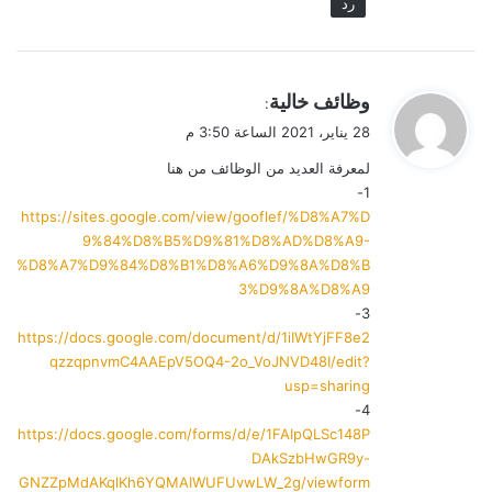
رد
ي
وظائف خالية
:
ق
28 يناير، 2021 الساعة 3:50 م
و
لمعرفة العديد من الوظائف من هنا
ل
1-
https://sites.google.com/view/gooflef/%D8%A7%D
9%84%D8%B5%D9%81%D8%AD%D8%A9-
%D8%A7%D9%84%D8%B1%D8%A6%D9%8A%D8%B
3%D9%8A%D8%A9
3-
https://docs.google.com/document/d/1iIWtYjFF8e2
qzzqpnvmC4AAEpV5OQ4-2o_VoJNVD48I/edit?
usp=sharing
4-
https://docs.google.com/forms/d/e/1FAIpQLSc148P
DAkSzbHwGR9y-
GNZZpMdAKqlKh6YQMAIWUFUvwLW_2g/viewform