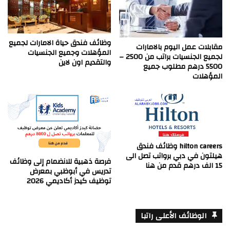
وظائف فندق حياة الامارات لجميع
مقابلات عمل اليوم بالامارات
المؤهلات وجميع الجنسيات
لجميع الجنسيات براتب من 2500 –
والتقديم اون لاين
5500 درهم مطلوب جميع
المؤهلات
hilton careers وظائف فندق
هيلتون في دبي برواتب تصل الى
فرصة ذهبية للانضمام إلى وظائف
15 الف درهم قدم من هنا
تدريس في أبوظبي بمعرض
توظيف كيدز أكاديمي 2026
الوظائف الأعلى راتبا