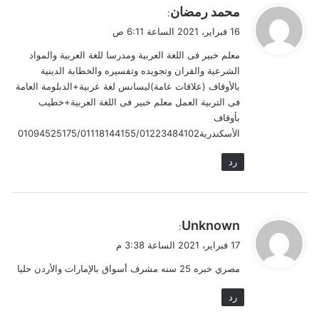
ي
محمد رمضان
:
ق
16 فبراير، 2021 الساعة 6:11 ص
و
معلم خبير فى اللغة العربية ومدرسا للغة العربية والمواد
ل
الشرعية والقران وتجويده وتفسيره والخطابة الدينية
بالأوقاف (علاقات عامة)ليسانس لغة عربية+الدبلومة العامة
فى التربية العمل معلم خبير فى اللغة العربية+خطيب
بأوقاف
الأسكندرية01094525175/01118144155/01223484102
رد
ي
Unknown
:
ق
17 فبراير، 2021 الساعة 3:38 م
و
مصري خبره 25 سنه مشرف أسواق بالإمارات والأردن حليا
ل
رد