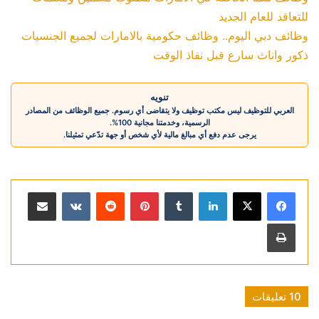
للتعاقد للعام الجديد
وظائف دبي اليوم.. وظائف حكومية بالامارات لجميع الجنسيات
ذكور واناث سارع قبل نفاذ الوقت
تنويه
العربي للتوظيف ليس مكتب توظيف ولا يتقاضى أي رسوم. جميع الوظائف من المصادر
الرسمية، وخدمتنا مجانية 100%.
يرجى عدم دفع أي مبالغ مالية لأي شخص أو جهة تدّعي تمثيلنا.
لينكدإن
بينتيريست
مشاركة عبر البريد
طباعة
‫10 تعليقات