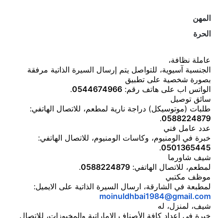
المهن
الحرة
عاملة نظافة،
الجنسية آسيوية، للتواصل يتم إرسال السيرة الذاتية مرفقة
بصورة شخصية على تطبيق
الواتس اب على هاتف رقم:
0544674966
.
سائق توصيل
طلبات (موتوسيكل) دراجة نارية لمطعم، للاتصال الهاتفي:
.
0588224879
عدد عامل فني
خبرة في الومنيوم، وكاسات الومنيوم، للاتصال الهاتفي:
.
0501365445
شيف شاورما
لمطعم، للاتصال الهاتفي:
0588224879
.
موظف مكتبي
لمطبعة في الشارقة، ارسال السيرة الذاتية على الايميل:
moinuldhbai1984@gmail.com
شيف، لمنزل، له
خبرة في إعداد كافة الأصناف الإماراتية والمخبوزات، للاتصال