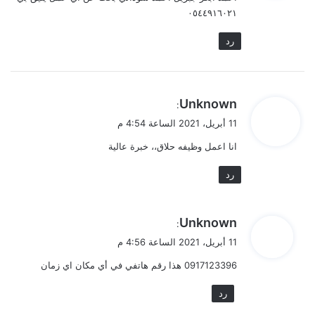
ل
٠٥٤٤٩١٦٠٢١
رد
ي
Unknown
:
ق
11 أبريل، 2021 الساعة 4:54 م
و
انا اعمل وظيفه حلاق،، خبرة عالية
ل
رد
ي
Unknown
:
ق
11 أبريل، 2021 الساعة 4:56 م
و
0917123396 هذا رقم هاتفي في أي مكان اي زمان
ل
رد