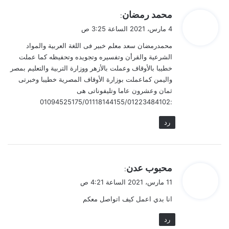
ي
محمد رمضان
:
ق
4 مارس، 2021 الساعة 3:25 ص
و
محمدرمضان سعد معلم خبير فى اللغة العربية والمواد
ل
الشرعية والقرأن وتفسيره وتجويده وتحفيظه كما عملت
خطيبا بالأوقاف وعملت بالأزهر ووزارة التربية والتعليم بمصر
واليمن كماعملت بوزارة الأوقاف المصرية خطيبا وخبرتى
ثمان وعشرون عاما وتليفوناتى هى
:01094525175/01118144155/01223484102
رد
ي
محبوب عدن
:
ق
11 مارس، 2021 الساعة 4:21 ص
و
انا بدي اعمل كيف اتواصل معكم
ل
رد