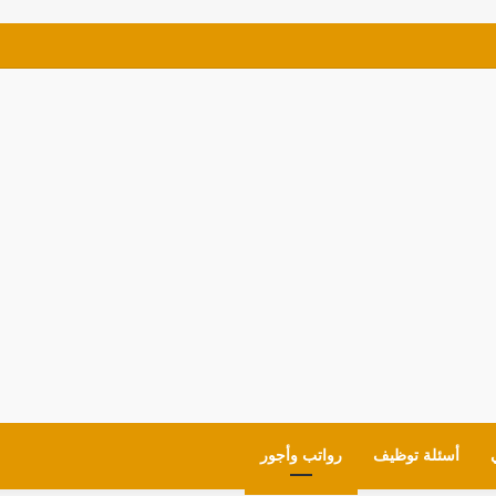
ي للمعلمين والقيادات لمدارس (MOE) في الإمارات
أسئلة توظيف
رواتب وأجور