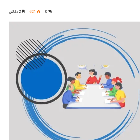
0
621
2 دقائق