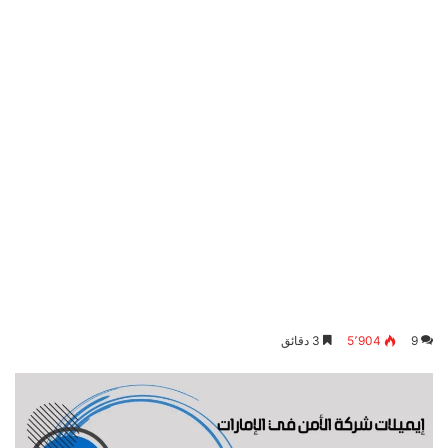
9
5٬904
3 دقائق