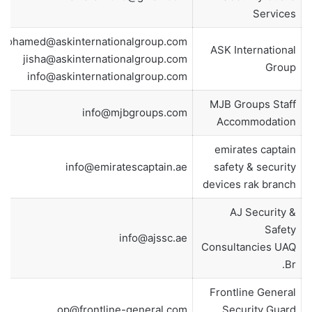
Services
mohamed@askinternationalgroup.com
ASK International
jisha@askinternationalgroup.com
Group
info@askinternationalgroup.com
MJB Groups Staff
info@mjbgroups.com
Accommodation
emirates captain
info@emiratescaptain.ae
safety & security
devices rak branch
AJ Security &
Safety
info@ajssc.ae
Consultancies UAQ
Br.
Frontline General
op@frontline-general.com
Security Guard