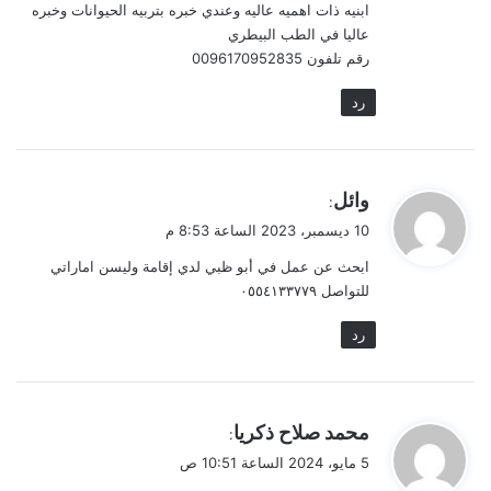
ابنيه ذات اهميه عاليه وعندي خبره بتربيه الحيوانات وخبره
عاليا في الطب البيطري
رقم تلفون 0096170952835
رد
ي
وائل
:
ق
10 ديسمبر، 2023 الساعة 8:53 م
و
ابحث عن عمل في أبو ظبي لدي إقامة وليسن اماراتي
ل
للتواصل ٠٥٥٤١٣٣٧٧٩
رد
ي
محمد صلاح ذكريا
:
ق
5 مايو، 2024 الساعة 10:51 ص
و