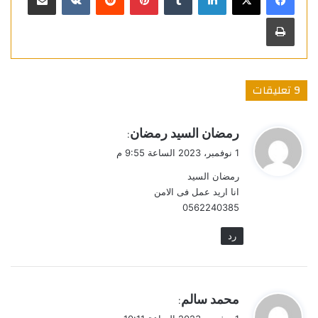
طباعة
‫9 تعليقات
ي
رمضان السيد رمضان
:
ق
1 نوفمبر، 2023 الساعة 9:55 م
و
رمضان السيد
ل
انا اريد عمل فى الامن
0562240385
رد
ي
محمد سالم
:
ق