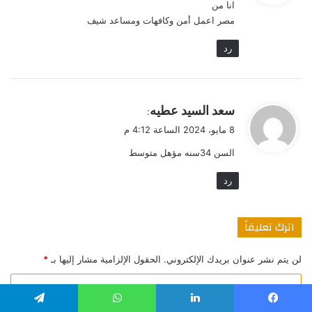
انا من
ل
مصر اعمل أمن وكافهات ومساعد شيف
رد
ي
سعد السيد عطيه
:
ق
8 مايو، 2024 الساعة 4:12 م
و
السن 34سنه مؤهل متوسط
ل
رد
اترك تعليقاً
لن يتم نشر عنوان بريدك الإلكتروني.
الحقول الإلزامية مشار إليها بـ
*
ا
ل
يسبوك
لينكدإن
واتساب
تيلقرام