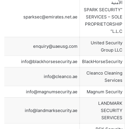
الأمنية
“SPARK SECURITY
sparksec@emirates.net.ae
SERVICES – SOLE
PROPRIETORSHIP
L.L.C”
United Security
enquiry@uaeusg.com
Group LLC
info@blackhorsesecurity.ae
BlackHorseSecurity
Cleanco Cleaning
info@cleanco.ae
Services
info@magnumsecurity.ae
Magnum Security
LANDMARK
info@landmarksecurity.ae
SECURITY
SERVICES