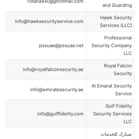
rotana4s0g@hotmail.com
and Guarding
Hawk Security
info@hawksecurityservice.com
Services (LLC)
Professional
pssuae@pssuae.net
Security Company
LLC
Royal Falcon
info@royalfalconsecurity.ae
Security
Al Emarat Security
info@emiratesecurity.ae
Service
Gulf Fidelity
info@gulffidelity.com
Security Services
LLC
سبارك للخدمات