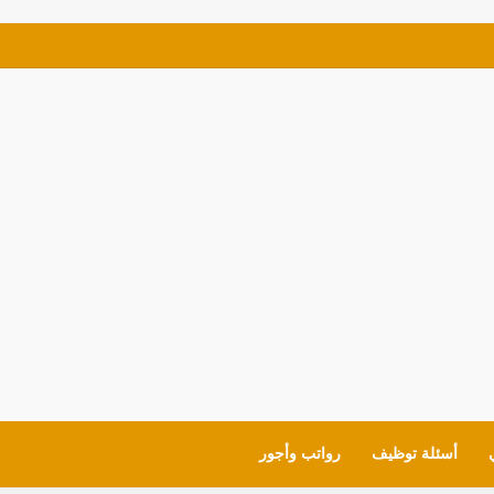
ف للمواطنين شروط العمل وايميل التقديم
أسئلة توظيف
رواتب وأجور