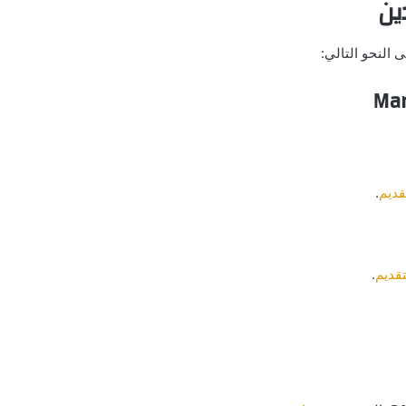
ين
 النحو التالي:
قديم
.
تقديم
.