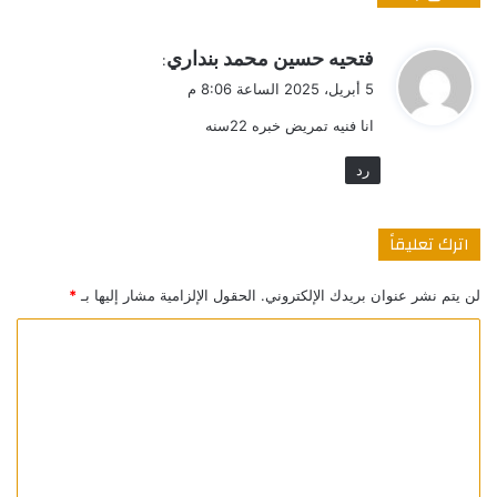
ي
فتحيه حسين محمد بنداري
:
ق
5 أبريل، 2025 الساعة 8:06 م
و
انا فنيه تمريض خبره 22سنه
ل
رد
اترك تعليقاً
لن يتم نشر عنوان بريدك الإلكتروني.
الحقول الإلزامية مشار إليها بـ
*
ا
ل
ت
ع
ل