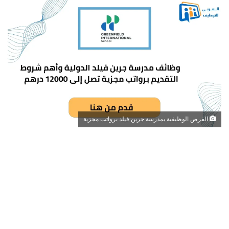
الفرص الوظيفية بمدرسة جرين فيلد برواتب مجزية