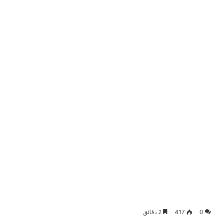
0
417
2 دقائق