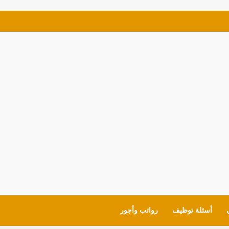
ئف للمواطنين شروط العمل وايميل التقديم
أسئلة توظيف
رواتب وأجور