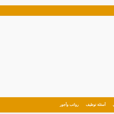
ي للمعلمين والقيادات لمدارس (MOE) في الإمارات
أسئلة توظيف
رواتب وأجور