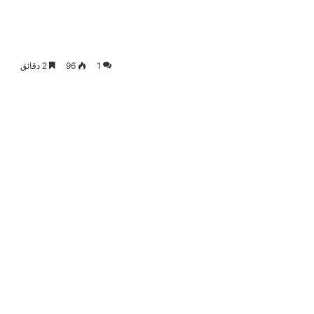
1
96
2 دقائق