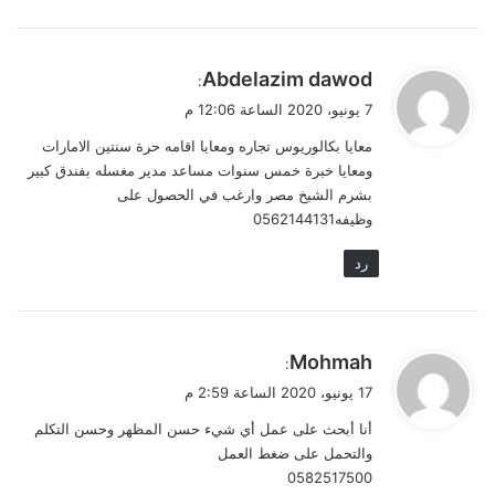
ي
Abdelazim dawod
:
ق
7 يونيو، 2020 الساعة 12:06 م
و
معايا بكالوريوس تجاره ومعايا اقامه حرة سنتين الامارات
ل
ومعايا خبرة خمس سنوات مساعد مدير مغسله بفندق كبير
بشرم الشيخ مصر وارغب في الحصول على
وظيفه0562144131
رد
ي
Mohmah
:
ق
17 يونيو، 2020 الساعة 2:59 م
و
أنا أبحث على عمل أي شيء حسن المظهر وحسن التكلم
ل
والتحمل على ضغط العمل
0582517500