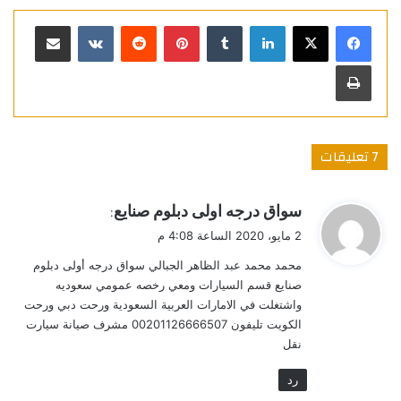
لينكدإن
بينتيريست
مشاركة عبر البريد
طباعة
‫7 تعليقات
ي
سواق درجه اولى دبلوم صنايع
:
ق
2 مايو، 2020 الساعة 4:08 م
و
محمد محمد عبد الظاهر الجبالي سواق درجه أولى دبلوم
ل
صنايع قسم السيارات ومعي رخصه عمومي سعوديه
واشتغلت في الامارات العربية السعودية ورحت دبي ورحت
الكويت تليفون 00201126666507 مشرف صيانة سيارت
نقل
رد