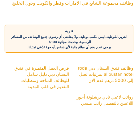
وظائف مجموعة الشايع في الامارات وقطر والكويت ودول الخليج
تنويه
العربي للتوظيف ليس مكتب توظيف ولا يتقاضى أي رسوم. جميع الوظائف من المصادر
الرسمية، وخدمتنا مجانية 100%.
يرجى عدم دفع أي مبالغ مالية لأي شخص أو جهة تدّعي تمثيلنا.
وظائف فندق البستان دبي roda
فرص العمل المتميزة في فندق
al bustan hotel بمرتبات تصل
البستان دبي دليل شامل
إلى 5000 درهم قدم الان
للوظائف المتاحة ومتطلبات
التقديم في قلب المدينة
رواتب لاعبي نادي برشلونة أجور
اللاعبين بالتفصيل راتب ميسي