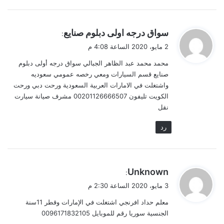
ي
سواق درجه اولى دبلوم صنايع
:
ق
2 مايو، 2020 الساعة 4:08 م
و
محمد محمد عبد الظاهر الجبالي سواق درجه أولى دبلوم
ل
صنايع قسم السيارات ومعي رخصه عمومي سعوديه
واشتغلت في الامارات العربية السعودية ورحت دبي ورحت
الكويت تليفون 00201126666507 مشرف صيانة سيارت
نقل
رد
ي
Unknown
:
ق
3 مايو، 2020 الساعة 2:30 م
و
معلم حداد افرنجي اشتغلت في الإمارات وقطر 11سنة
ل
الجنسية سوريا رقم للموبايل 0096171832105