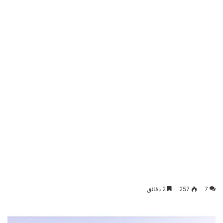
7
257
2 دقائق