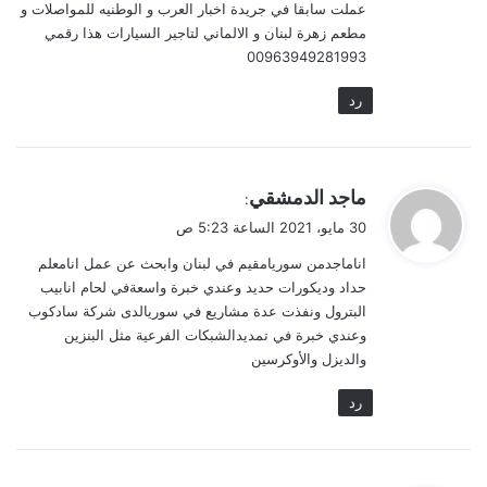
عملت سابقا في جريدة اخبار العرب و الوطنيه للمواصلات و
مطعم زهرة لبنان و الالماني لتاجير السيارات هذا رقمي
00963949281993
رد
ي
ماجد الدمشقي
:
ق
30 مايو، 2021 الساعة 5:23 ص
و
اناماجدمن سوريامقيم في لبنان وابحث عن عمل انامعلم
ل
حداد وديكورات حديد وعندي خبرة واسعةفي لحام انابيب
البترول ونفذت عدة مشاريع في سوريالدى شركة سادكوب
وعندي خبرة في تمديدالشبكات الفرعية مثل البنزين
والديزل والأوكرسين
رد