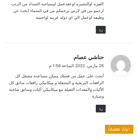
الفيزه اوالتشيره اوعقدعمل اوسياحيه السداد من الرتب
ارحمو من في لارض يرحمكم من في السماء ابحث عن
وظيفه اوعمل الي اي دوله عربيه اواجنبيه
رد
ي
حناشي عصام
:
ق
26 مارس، 2022 الساعة 1:56 م
و
أبحث على عمل من فضلك ممكن مساعدة مشغل كل
ل
الرافعات البريجية و المتنقلة و ميكانيكي رافعات سائق كل
الأليات والمعدات الثقيلة مع ميكانيكي آليات وسائق شاحنة
وسيارة
رد
اترك تعليقاً