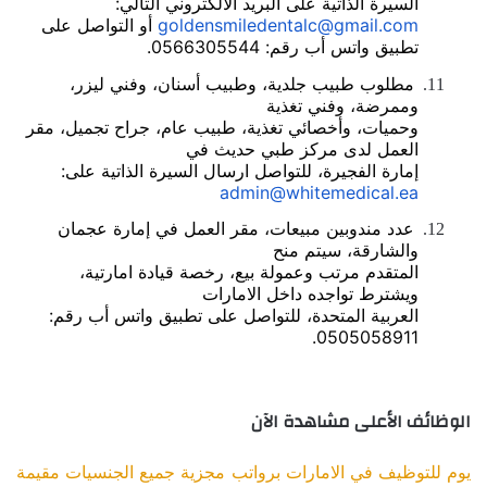
السيرة الذاتية على البريد الالكتروني التالي:
goldensmiledentalc@gmail.com
أو التواصل على
تطبيق
واتس
أب رقم: 0566305544.
مطلوب طبيب جلدية، وطبيب أسنان، وفني ليزر،
11.
وممرضة، وفني تغذية
وحميات، وأخصائي تغذية، طبيب عام، جراح تجميل، مقر
العمل لدى مركز طبي حديث في
إمارة الفجيرة، للتواصل ارسال السيرة الذاتية على:
admin@whitemedical.ea
عدد مندوبين مبيعات، مقر العمل في إمارة عجمان
12.
والشارقة، سيتم منح
المتقدم مرتب وعمولة بيع، رخصة قيادة امارتية،
ويشترط تواجده داخل الامارات
العربية المتحدة، للتواصل على تطبيق واتس أب رقم:
0505058911.
الوظائف الأعلى مشاهدة الآن
يوم للتوظيف في الامارات برواتب مجزية جميع الجنسيات مقيمة