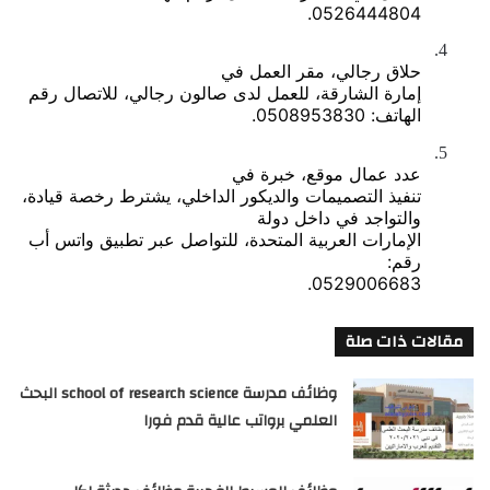
0526444804.
4.
حلاق رجالي، مقر العمل في
إمارة الشارقة، للعمل لدى صالون رجالي، للاتصال رقم
الهاتف: 0508953830.
5.
عدد عمال موقع، خبرة في
تنفيذ التصميمات والديكور الداخلي، يشترط رخصة قيادة،
والتواجد في داخل دولة
الإمارات العربية المتحدة، للتواصل عبر تطبيق
واتس
أب
رقم:
0529006683.
مقالات ذات صلة
وظائف مدرسة school of research science البحث
العلمي برواتب عالية قدم فورا