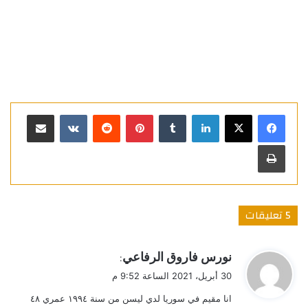
لينكدإن
بينتيريست
مشاركة عبر البريد
طباعة
‫5 تعليقات
ي
نورس فاروق الرفاعي
:
ق
30 أبريل، 2021 الساعة 9:52 م
و
انا مقيم في سوريا لدي ليسن من سنة ١٩٩٤ عمري ٤٨
ل