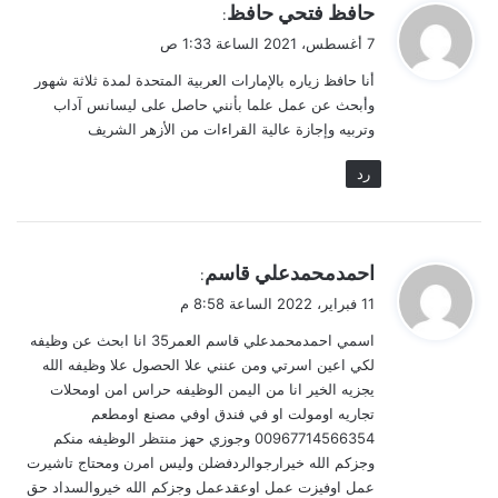
ي
حافظ فتحي حافظ
:
ق
7 أغسطس، 2021 الساعة 1:33 ص
و
أنا حافظ زياره بالإمارات العربية المتحدة لمدة ثلاثة شهور
ل
وأبحث عن عمل علما بأنني حاصل على ليسانس آداب
وتربيه وإجازة عالية القراءات من الأزهر الشريف
رد
ي
احمدمحمدعلي قاسم
:
ق
11 فبراير، 2022 الساعة 8:58 م
و
اسمي احمدمحمدعلي قاسم العمر35 انا ابحث عن وظيفه
ل
لكي اعين اسرتي ومن عنني علا الحصول علا وظيفه الله
يجزيه الخير انا من اليمن الوظيفه حراس امن اومحلات
تجاريه اومولت او في فندق اوفي مصنع اومطعم
00967714566354 وجوزي حهز منتظر الوظيفه منكم
وجزكم الله خيرارجوالردفضلن وليس امرن ومحتاج تاشيرت
عمل اوفيزت عمل اوعقدعمل وجزكم الله خيروالسداد حق