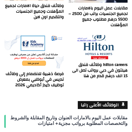
وظائف فندق حياة الامارات لجميع
مقابلات عمل اليوم بالامارات
المؤهلات وجميع الجنسيات
لجميع الجنسيات براتب من 2500 –
والتقديم اون لاين
5500 درهم مطلوب جميع
المؤهلات
hilton careers وظائف فندق
هيلتون في دبي برواتب تصل الى
فرصة ذهبية للانضمام إلى وظائف
15 الف درهم قدم من هنا
تدريس في أبوظبي بمعرض
توظيف كيدز أكاديمي 2026
الوظائف الأعلى راتبا
مقابلات عمل اليوم بالامارات العنوان وتاريخ المقابلة والشروط
والتخصصات المطلوبة برواتب مجزية+ امتيازات