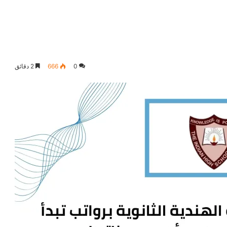
0
666
2 دقائق