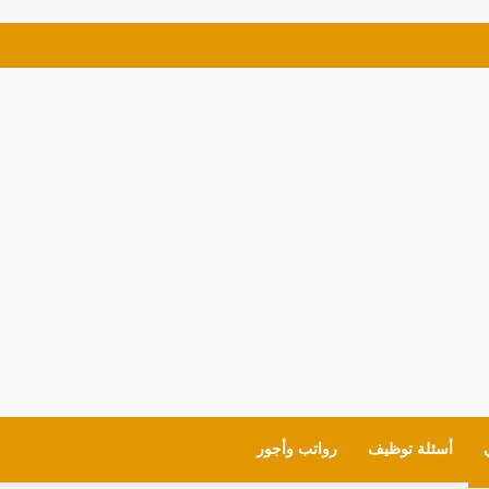
ئف للمواطنين شروط العمل وايميل التقديم
أسئلة توظيف
رواتب وأجور