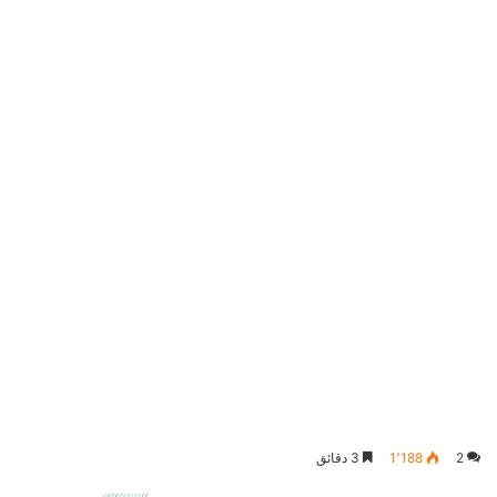
2
1٬188
3 دقائق