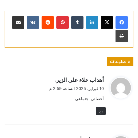
لينكدإن
بينتيريست
مشاركة عبر البريد
طباعة
‫2 تعليقات
ي
أهداب علاء على الزير
:
ق
10 فبراير، 2025 الساعة 2:59 م
و
أخصائي اجتماعى
ل
رد
ي