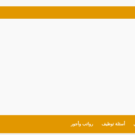
ي للمعلمين والقيادات لمدارس (MOE) في الإمارات
أسئلة توظيف
رواتب وأجور